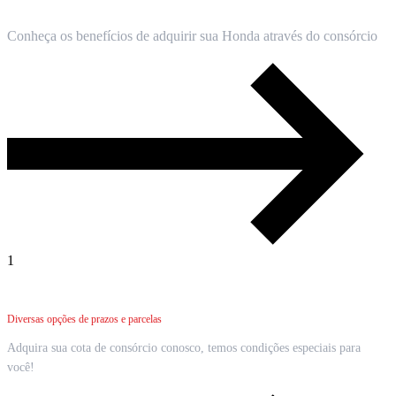
Conheça os benefícios de adquirir sua Honda através do consórcio
1
Escolha seu plano
Diversas opções de prazos e parcelas
Adquira sua cota de consórcio conosco, temos condições especiais para
você!