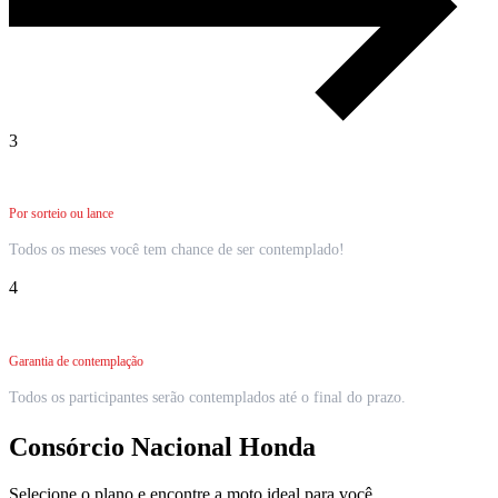
3
Seja contemplado
Por sorteio ou lance
Todos os meses você tem chance de ser contemplado!
4
Realize seu sonho
Garantia de contemplação
Todos os participantes serão contemplados até o final do prazo.
Consórcio Nacional Honda
Selecione o plano e encontre a moto ideal para você