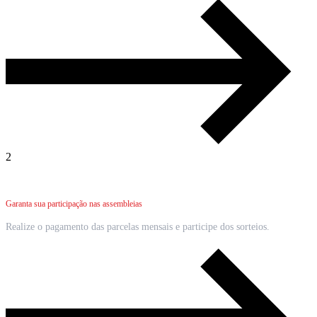
2
Pague em dia
Garanta sua participação nas assembleias
Realize o pagamento das parcelas mensais e participe dos sorteios.