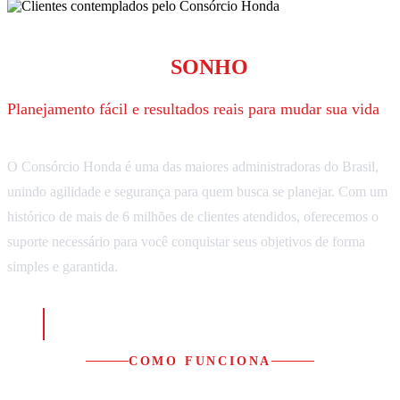
O CAMINHO SEGURO PARA
REALIZAR SEU
SONHO
Planejamento fácil e resultados reais para mudar sua vida
O Consórcio Honda é uma das maiores administradoras do Brasil,
unindo agilidade e segurança para quem busca se planejar. Com um
histórico de mais de 6 milhões de clientes atendidos, oferecemos o
suporte necessário para você conquistar seus objetivos de forma
simples e garantida.
Junte-se a quem já realizou seus sonhos e dê o
próximo passo com a gente.
COMO FUNCIONA
Vantagens do Consórcio Honda