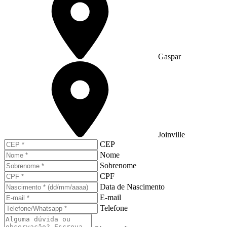
Gaspar
Joinville
CEP
Nome
Sobrenome
CPF
Data de Nascimento
E-mail
Telefone